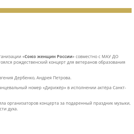
ганизации «
Союз женщин
России
» совместно с МАУ ДО
стоялся рождественский концерт для ветеранов образования
вгения Дербенко, Андрея Петрова.
анцевальный номер «Дирижёр» в исполнении актёра Санкт-
ила организаторов концерта за подаренный праздник музыки,
ти духа.