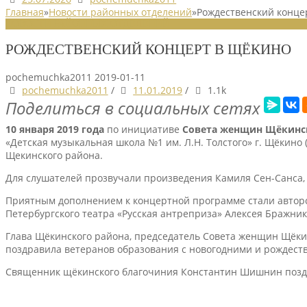
Главная
»
Новости районных отделений
»
Рождественский конце
НОВОСТИ РАЙОННЫХ ОТДЕЛЕНИЙ
РОЖДЕСТВЕНСКИЙ КОНЦЕРТ В ЩЁКИНО
pochemuchka2011
2019-01-11
pochemuchka2011
/
11.01.2019
/
1.1k
Поделиться в социальных сетях
10 января 2019 года
по инициативе
Совета
женщин
Щёкинс
«Детская музыкальная школа №1 им. Л.Н. Толстого» г. Щёкин
Щекинского района.
Для слушателей прозвучали произведения Камиля Сен-Санса, 
Приятным дополнением к концертной программе стали авторс
Петербургского театра «Русская антреприза» Алексея Бражник
Глава Щёкинского района, председатель Совета женщин Щёк
поздравила ветеранов образования с новогодними и рождеств
Священник щёкинского благочиния Константин Шишнин поздр