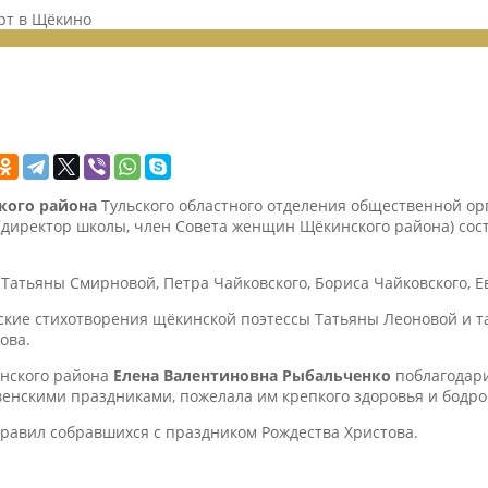
рт в Щёкино
кого района
Тульского областного отделения общественной ор
о (директор школы, член Совета женщин Щёкинского района) со
Татьяны Смирновой, Петра Чайковского, Бориса Чайковского, Е
кие стихотворения щёкинской поэтессы Татьяны Леоновой и т
ова.
инского района
Елена Валентиновна
Рыбальченко
поблагодар
енскими праздниками, пожелала им крепкого здоровья и бодрос
авил собравшихся с праздником Рождества Христова.