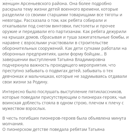
женщин Арсеньевского района. Она более подробно
раскрыла тему жизни детей военного времени, которые
разделили со своими старшими товарищами все тяготы и
невзгоды. Рассказала о том, как ребята собирали и
откапывали под снегом винтовки, пистолеты и прочее
оружие и передавали его партизанам. Как ребята дежурили
на крышах домов, сбрасывая и туша зажигательные бомбы, и
наравне с взрослыми участвовали в строительстве
оборонительных сооружений. Как дети сутками работали на
оборонных предприятиях, шили форму бойцам… В
завершении выступления Татьяна Владимировна
подчеркнула важность проходящего мероприятия, что
преступно забывать о подвигах детей, забывать о тех
девчонках и мальчишках, которые не задумываясь отдавали
свои жизни за Родину.
Интересно было послушать выступление пятиклассников,
которые поведали присутствующим о пионерах-героях, чья
воинская доблесть стояла в одном строю, плечом к плечу с
мужеством взрослых.
В честь погибших пионеров-героев была объявлена минута
молчания.
О пионерском детстве поведала ребятам Татьяна