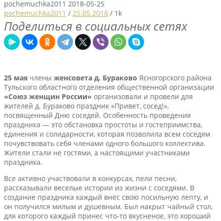
pochemuchka2011
2018-05-25
pochemuchka2011
/
25.05.2018
/
1k
Поделиться в социальных сетях
25 мая
члены
женсовета д. Бураково
Ясногорского района
Тульского областного отделения общественной организации
«Союз женщин России»
организовали и провели для
жителей д. Бураково праздник «Привет, сосед!»,
посвященный Дню соседей. Особенность проведения
праздника — это обстановка простоты и гостеприимства,
единения и солидарности, которая позволила всем соседям
почувствовать себя членами одного большого коллектива.
Жители стали не гостями, а настоящими участниками
праздника.
Все активно участвовали в конкурсах, пели песни,
рассказывали веселые истории из жизни с соседями. В
создание праздника каждый внёс свою посильную лепту, и
он получился милым и душевным. Был накрыт чайный стол,
для которого каждый принес что-то вкусненое, это хороший