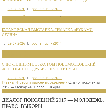
ЗНАКОВЫЕ СОБЫТИЯ ДЛЯ ИСТОРИИ ГОРОДА
30.07.2026
pochemuchka2011
НОВОСТИ РАЙОННЫХ ОТДЕЛЕНИЙ
/
НОВОСТИ РАЙОННЫХ
ОТДЕЛЕНИЙ 2026
БУРАКОВСКАЯ ВЫСТАВКА-ЯРМАРКА «РУКАМИ
СЕЛЯН»
29.07.2026
pochemuchka2011
НОВОСТИ РАЙОННЫХ ОТДЕЛЕНИЙ
/
НОВОСТИ РАЙОННЫХ
ОТДЕЛЕНИЙ 2026
С ПОЧТЕННЫМ ВОЗРАСТОМ НОВОМОСКОВСКИЙ
ЖЕНСОВЕТ ПОЗДРАВИЛ ШАТОХИНУ И.Г.
25.07.2026
pochemuchka2011
Главная
»
Новости районных отделений
»
Диалог поколений
2017 — Молодёжь. Право. Выборы
НОВОСТИ РАЙОННЫХ ОТДЕЛЕНИЙ
ДИАЛОГ ПОКОЛЕНИЙ 2017 — МОЛОДЁЖЬ.
ПРАВО. ВЫБОРЫ