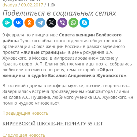
dyadya
/
09.02.2017
/
1.6k
Поделиться в социальных сетях
9 февраля по инициативе
Совета женщин Белёвского
района
Тульского областного отделения общественной
организации «Союз женщин России» в рамках музейного
проекта
«Живые страницы»
в день рождения В.А.
Жуковского, в Москве, в импровизированном салоне у
Красных ворот А.П. Елагиной, племянницы поэта, собрались
любители поэзии на встречу, тема которой «
Образ
женщины в судьбе Василия Андреевича Жуковского»
.
В гостиной царила атмосфера музыки, поэзии, творчества…
Завершилась встреча произведением композитора Глинки
на слова А.С. Пушкина, любимого ученика В.А. Жуковского, «Я
помню чудное мгновенье».
Предыдущия новость
КИРЕЕВСКОЙ ШКОЛЕ-ИНТЕРНАТУ 55 ЛЕТ
Следующая новость