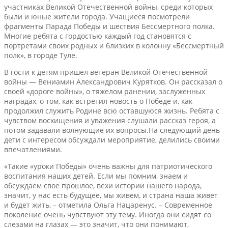
участниках Великой Отечественной войны, среди которых
были и юные жители города. Учащиеся посмотрели
фрагменты Парада Победы и шествия Бессмертного полка.
Многие ребята с гордостью каждый год становятся с
портретами своих родных и близких в колонну «Бессмертный
полк», в городе Туле.
В гости к детям пришел ветеран Великой Отечественной
войны — Вениамин Александрович Курятков. Он рассказал о
своей «дороге войны», о тяжелом ранении, заслуженных
наградах, о том, как встретил новость о Победе и, как
продолжил служить Родине всю оставшуюся жизнь. Ребята с
чувством восхищения и уважения слушали рассказ героя, а
потом задавали волнующие их вопросы.На следующий день
дети с интересом обсуждали мероприятие, делились своими
впечатлениями.
«Такие «уроки Победы» очень важны для патриотического
воспитания наших детей. Если мы помним, знаем и
обсуждаем свое прошлое, вехи истории нашего народа,
значит, у нас есть будущее, мы живем, и страна наша живет
и будет жить, – отметила Ольга Нацаренус. – Современное
поколение очень чувствуют эту тему. Иногда они сидят со
слезами на глазах — это значит, что они понимают,