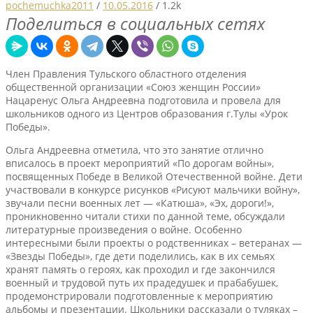
pochemuchka2011
/
10.05.2016
/
1.2k
Поделиться в социальных сетях
Член Правления Тульского областного отделения
общественной организации «Союз женщин России»
Нацаренус Ольга Андреевна подготовила и провела для
школьников одного из Центров образования г.Тулы «Урок
Победы».
Ольга Андреевна отметила, что это занятие отлично
вписалось в проект мероприятий «По дорогам войны»,
посвященных Победе в Великой Отечественной войне. Дети
участвовали в конкурсе рисунков «Рисуют мальчики войну»,
звучали песни военных лет — «Катюша», «Эх, дороги!»,
проникновенно читали стихи по данной теме, обсуждали
литературные произведения о войне. Особенно
интересными были проекты о родственниках – ветеранах —
«Звезды Победы», где дети поделились, как в их семьях
хранят память о героях, как проходил и где закончился
военный и трудовой путь их прадедушек и прабабушек,
продемонстрировали подготовленные к мероприятию
альбомы и презентации. Школьники рассказали о туляках –