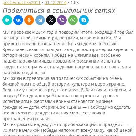
pochemuchka2011
/
31.12.2014
/
1.8k
Поделиться в социальных сетях
Мы провожаем 2014 год и подводим итоги. Уходящий год был
насыщен событиями и радостными, и тревожными. Мы
приветствовали возвращение Крыма домой, в Россию.
Крымчане, севастопольцы стали для нас примером верности
историческим корням. Победа на Олимпиаде, особенно
наших паралимпийцев позволили россиянам испытать
гордость за страну и стали днями национального подъема и
народного единства.
Мы жили в тревоге из-за трагических событий на очень
близкой нам по общей истории, культуре и вере Украине.
Ведь там у нас много родных и друзей, близких и по крови, и
по духу! Сегодня, когда Украина подвергается суровым
испытаниям и жертвами войны становятся мирные
граждане — дети, старики, женщины — необходимо сделать
все возможное для достижения мира, согласия и
прекращения насилия.
Мы выражаем надежду, что приближающийся праздник —
70-летие Великой Победы напомнит всему миру, какой ценой
народам досталась победа над фашизмом и нацизмом,