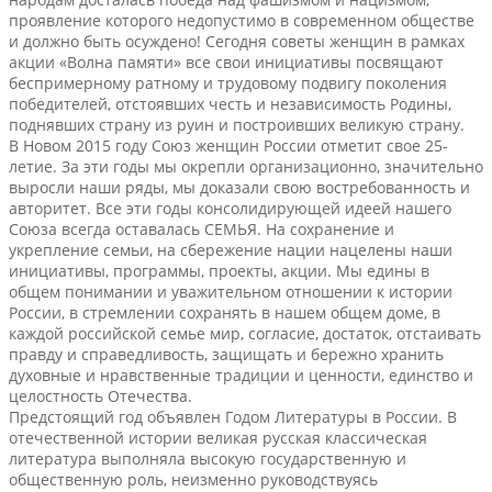
проявление которого недопустимо в современном обществе
и должно быть осуждено! Сегодня советы женщин в рамках
акции «Волна памяти» все свои инициативы посвящают
беспримерному ратному и трудовому подвигу поколения
победителей, отстоявших честь и независимость Родины,
поднявших страну из руин и построивших великую страну.
В Новом 2015 году Союз женщин России отметит свое 25-
летие. За эти годы мы окрепли организационно, значительно
выросли наши ряды, мы доказали свою востребованность и
авторитет. Все эти годы консолидирующей идеей нашего
Союза всегда оставалась СЕМЬЯ. На сохранение и
укрепление семьи, на сбережение нации нацелены наши
инициативы, программы, проекты, акции. Мы едины в
общем понимании и уважительном отношении к истории
России, в стремлении сохранять в нашем общем доме, в
каждой российской семье мир, согласие, достаток, отстаивать
правду и справедливость, защищать и бережно хранить
духовные и нравственные традиции и ценности, единство и
целостность Отечества.
Предстоящий год объявлен Годом Литературы в России. В
отечественной истории великая русская классическая
литература выполняла высокую государственную и
общественную роль, неизменно руководствуясь