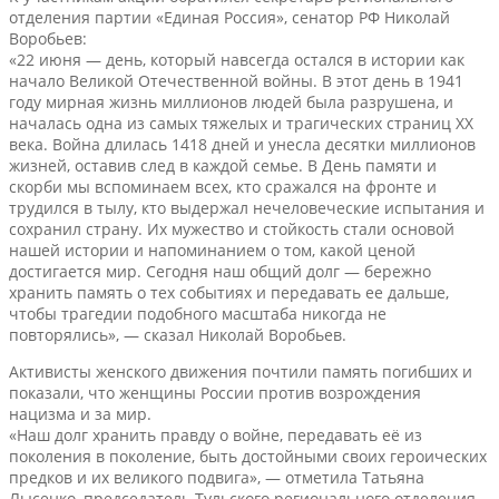
отделения партии «Единая Россия», сенатор РФ Николай
Воробьев:
«22 июня — день, который навсегда остался в истории как
начало Великой Отечественной войны. В этот день в 1941
году мирная жизнь миллионов людей была разрушена, и
началась одна из самых тяжелых и трагических страниц XX
века. Война длилась 1418 дней и унесла десятки миллионов
жизней, оставив след в каждой семье. В День памяти и
скорби мы вспоминаем всех, кто сражался на фронте и
трудился в тылу, кто выдержал нечеловеческие испытания и
сохранил страну. Их мужество и стойкость стали основой
нашей истории и напоминанием о том, какой ценой
достигается мир. Сегодня наш общий долг — бережно
хранить память о тех событиях и передавать ее дальше,
чтобы трагедии подобного масштаба никогда не
повторялись», — сказал Николай Воробьев.
Активисты женского движения почтили память погибших и
показали, что женщины России против возрождения
нацизма и за мир.
«Наш долг хранить правду о войне, передавать её из
поколения в поколение, быть достойными своих героических
предков и их великого подвига», — отметила Татьяна
Лысенко, председатель Тульского регионального отделения