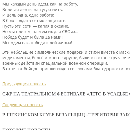
Мы каждый день идем, как на работу,
Вплетая ленты на тугую нить,
И цель одна, одна забота:
В бою солдата сетью защитить.
Пусть эти сети — капля в океане,
Но мы плетем, плетем их для СВОих…
Победа будет и была Zа нами!
Мы ждем вас, победителей живых!
Эти небольшие символические подарки и стихи вместе с мас
медикаменты, бельё и многое другое, были в составе груза о
военных действий специальной военной операции.
В ответ от бойцов пришли видео со словами благодарности в
Предыдущия новость
СЖР НА ТЕАТРАЛЬНОМ ФЕСТИВАЛЕ «ЛЕТО В УСАДЬБЕ
Следующая новость
В ЩЕКИНСКОМ КЛУБЕ ВЯЗАЛЬЩИЦ «ТЕРРИТОРИЯ ЗАБ