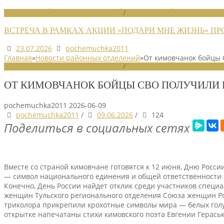
НОВОСТИ РАЙОННЫХ ОТДЕЛЕНИЙ
/
НОВОСТИ РАЙОННЫХ ОТДЕЛ
ВСТРЕЧА В РАМКАХ АКЦИИ «ПОДАРИ МНЕ ЖИЗНЬ» П
23.07.2026
pochemuchka2011
Главная
»
Новости районных отделений
»
От кимовчанок бойцы 
НОВОСТИ РАЙОННЫХ ОТДЕЛЕНИЙ
/
НОВОСТИ РАЙОННЫХ ОТДЕЛ
ОТ КИМОВЧАНОК БОЙЦЫ СВО ПОЛУЧИЛИ 
pochemuchka2011
2026-06-09
pochemuchka2011
/
09.06.2026
/
124
Поделиться в социальных сетях
Вместе со страной кимовчане готовятся к 12 июня, Дню Росси
— символ национального единения и общей ответственности 
Конечно, День России найдет отклик среди участников специ
женщин Тульского регионального отделения Союза женщин Рос
триколора прикрепили крохотные символы мира — белых голу
открытке напечатаны стихи кимовского поэта Евгении Герась