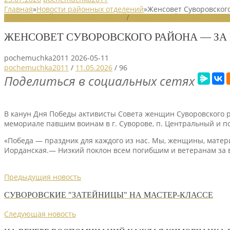
Главная
»
Новости районных отделений
»
Женсовет Суворовского
НОВОСТИ РАЙОННЫХ ОТДЕЛЕНИЙ
/
НОВОСТИ РАЙОННЫХ ОТДЕЛ
ЖЕНСОВЕТ СУВОРОВСКОГО РАЙОНА — ЗА 
pochemuchka2011
2026-05-11
pochemuchka2011
/
11.05.2026
/
96
Поделиться в социальных сетях
В канун Дня Победы активисты Совета женщин Суворовского р
мемориале павшим воинам в г. Суворове, п. Центральный и 
«Победа — праздник для каждого из нас. Мы, женщины, матер
Иорданская.— Низкий поклон всем погибшим и ветеранам за в
Предыдущия новость
СУВОРОВСКИЕ "ЗАТЕЙНИЦЫ" НА МАСТЕР-КЛАССЕ
Следующая новость