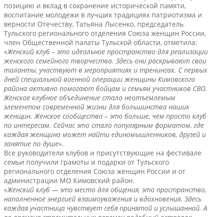
позицию и вклад в сохранение исторической памяти,
воспитание молодежи в лучших традициях патриотизма и
верности Отечеству, Татьяна Лысенко, председатель
Тульского регионального отделения Союза женщин России,
член Общественной палаты Тульской области, отметила:
«Женский клуб – это идеальное пространство для реализации
женского семейного творчества. Здесь они раскрывают свои
таланты, участвуют в мероприятиях и тренингах. С первых
дней специальной военной операции женщины Кимовского
района активно помогают бойцам и семьям участников СВО.
Женское клубное объединение стало неотъемлемым
элементом современной жизни для большинства наших
женщин. Женское сообщество – это больше, чем просто клуб
по интересам. Сейчас это стало популярным форматом, где
каждая женщина может найти единомышленников, друзей и
занятие по душе».
Все руководители клубов и присутствующие на фестивале
семьи получили грамоты и подарки от Тульского
регионального отделения Союза женщин России и от
администрации МО Кимовский район.
«Женский клуб — это место для общения, это пространство,
наполненное энергией взаимоуважения и вдохновения. Здесь
каждая участница чувствует себя принятой и услышанной. А