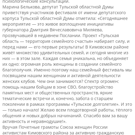
психологические консультации.
Марина Белькова, депутат Тульской областной Думы
приветствуя участников фестиваля от имени депутатского
корпуса Тульской областной Думы отметила: «Сегодняшнее
мероприятие — это живое воплощение инициативы
губернатора Дмитрия Вячеславовича Миляева,
прозвучавшей в недавнем Послании. Проект «Тульская
область — территория семейного счастья» набирает силу, и
перед нами — его первые результаты! В Кимовском районе
живёт множество удивительных семей, и сегодня многие из
них — в этом зале. Каждая семья уникальна, но объединяет
их одно: огромная роль женщины в создании семейного
благополучия. Именно поэтому наш семейный фестиваль мы
посвящаем нашим женщинам и активной деятельности
женских клубов. Чем они занимаются? Спектр огромен:
помощь нашим бойцам в зоне СВО, благоустройство
памятных мест и общественных пространств, яркие
тематические встречи и, конечно, забота о старшем
поколении в рамках программы «Тульское долголетие». И это
— только начало! Желаю всем плодотворной работы, тёплого
общения и новых добрых начинаний. Спасибо вам за вашу
активность и неравнодушие!».
Вручая Почетные грамоты Союза женщин России
активистам Кимовского района за активную гражданскую