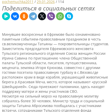
pochemuchka2011
/
29.01.2026
/
114
Поделиться в социальных сетях
Минувшее воскресенье в Ефремове было ознаменовано
памятным событием-православным праздником в честь
св.великомученицы Татьяны — покровительницы студентов.
Заместитель председателя Ефремовского женсовета
Тульского регионального отделения Союза женщин России
Ирина Савина по приглашению члена Общественной
палаты Тульской области, писателя, путешественника,
мецената, земляка Игоря Крюкова, совместно с другими
гостями посетила православную турбазу в с.Вязово,где
расположен храм в виде корабля, украшающий живописные
берега р.Красивая Меча, место, которое называют «русской
Швейцарией». Сюда приезжают паломники, здесь находят
поддержку матери и жены участников СВО.
Несмотря на сильный мороз на православную молитву
собралось более 30 человек. Министр труда и социальной
защиты Татьяна Абросимова пообщалась с участниками
встречи, сотрудниками Тульского отделения фонда