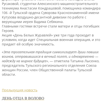
Русаковой, студентки Алексинского машиностроительного
техникума Анастасии Кондрашовой, помощника командира
106 -й Тульской ордена Суворова Краснознаменной имени
Кутузова воздушно-десантной дивизии по работе с
верующими иерея Вадима Себякина.
Главными гостями встречи стали матери и отцы погибших
Героев.
Акция «День Белых Журавлей» уже три года проходит в
условиях, когда идет Специальная военная операция, и это
придает ей особую значимость.
«Эта трогательная традиция символизирует души павших
воинов, отправившихся в вечный полет, и одновременно —
надежду на мирное будущее»
, — отметила Татьяна Лысенко,
председатель Тульского регионального отделения Союза
женщин России, член Общественной палаты Тульской
области.
Предыдущия новость
ДЕНЬ ОТЦА В ВОЛОВО