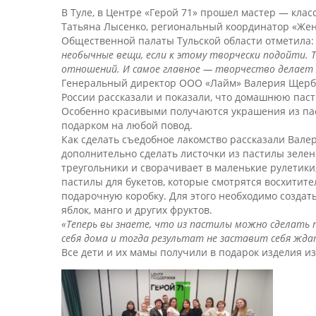
В Туле, в Центре «Герой 71» прошел мастер — кла
Татьяна Лысенко, региональный координатор «Жен
Общественной палаты Тульской области отметила
необычные вещи, если к этому творчески подойти. 
отношений. И самое главное — творчество делает ж
Генеральный директор ООО «Лайм» Валерия Щерба
России рассказали и показали, что домашнюю паст
Особенно красивыми получаются украшения из пас
подарком на любой повод.
Как сделать съедобное лакомство рассказали Вале
дополнительно сделать листочки из пастилы зелен
треугольники и сворачивает в маленькие рулетики
пастилы для букетов, которые смотрятся восхитит
подарочную коробку. Для этого необходимо создат
яблок, манго и других фруктов.
«Теперь вы знаете, что из пастилы можно сделать
себя дома и тогда результат не заставит себя жда
Все дети и их мамы получили в подарок изделия из