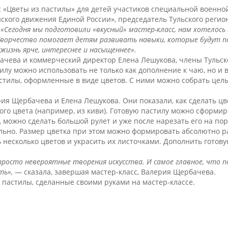
сс «Цветы из пастилы» для детей участиков специальной военно
ского движения Единой России», председатель Тульского регио
:
«Сегодня мы подготовили «вкусный» мастер-класс, нам хотелось
Творчество помогает детям развивать навыки, которые будут п
изнь ярче, интереснее и насыщеннее».
чева и коммерческий директор Елена Лешукова, члены Тульск
илу можно использовать не только как дополнение к чаю, но и
тилы, оформленные в виде цветов. С ними можно собрать цел
рия Щербачева и Елена Лешукова. Они показали, как сделать ц
ого цвета (например, из киви). Готовую пастилу можно сформир
, можно сделать большой рулет и уже после нарезать его на по
ельно. Размер цветка при этом можно формировать абсолютно 
ь несколько цветов и украсить их листочками. Дополнить гото
 просто невероятные творения искусства. И самое главное, что
ть»,
— сказала, завершая мастер-класс, Валерия Щербачева.
 пастилы, сделанные своими руками на мастер-классе.