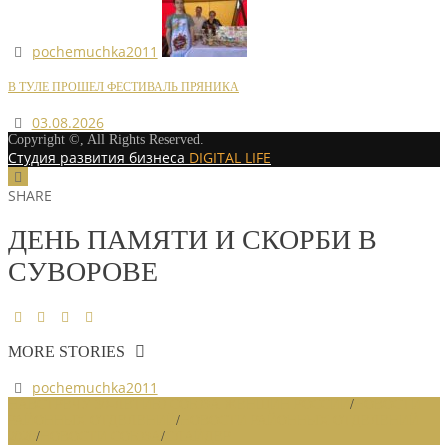
pochemuchka2011
В ТУЛЕ ПРОШЕЛ ФЕСТИВАЛЬ ПРЯНИКА
03.08.2026
Copyright ©, All Rights Reserved.
Студия развития бизнеса
DIGITAL LIFE
SHARE
ДЕНЬ ПАМЯТИ И СКОРБИ В
СУВОРОВЕ
MORE STORIES
pochemuchka2011
НАВСТРЕЧУ 30-ЛЕТИЮ СОЮЗА ЖЕНЩИН РОССИИ
/
НОВОСТИ
РАЙОННЫХ ОТДЕЛЕНИЙ
/
НОВОСТИ РАЙОННЫХ ОТДЕЛЕНИЙ
2020
/
НОВОСТИ СОЮЗА
/
СЛАЙДЕР