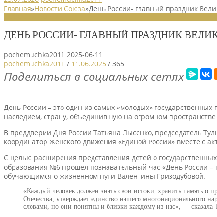
Главная
»
Новости Союза
»
День России- главный праздник Вели
НОВОСТИ СОЮЗА
ДЕНЬ РОССИИ- ГЛАВНЫЙ ПРАЗДНИК ВЕЛИ
pochemuchka2011
2025-06-11
pochemuchka2011
/
11.06.2025
/
365
Поделиться в социальных сетях
День России – это один из самых «молодых» государственных 
наследием, страну, объединившую на огромном пространстве 
В преддверии Дня России Татьяна Лысенко, председатель Тул
координатор Женского движения «Единой России» вместе с ак
С целью расширения представления детей о государственных 
образования №6 прошел познавательный час «День России – г
обучающимся о жизненном пути Валентины Гризодубовой.
«Каждый человек должен знать свои истоки, хранить память о п
Отечества, утверждает единство нашего многонационального нар
словами, но они понятны и близки каждому из нас», — сказала 