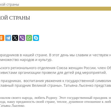
кой страны
КОЙ СТРАНЫ
праздников в нашей стране. В этот день мы славим и чествуем
множество народов и культур.
ьского регионального отделения Союза женщин России, член О
тивистами организации провели для детей ряд мероприятий.
праздниках, воспитания уважения к государственной символик
лавный праздник Великой страны». Татьяна Лысенко представи
рошлом своего народа, любить Родину. Этот государственный праздник з
ода, нашу преданность своей стране, теплое, душевное отношение к люб
Татьяна Лысенко.