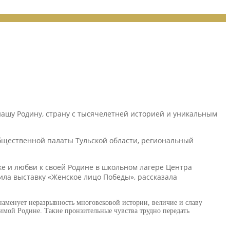
 нашу Родину, страну с тысячелетней историей и уникальным
бщественной палаты Тульской области, региональный
е и любви к своей Родине в школьном лагере Центра
ла выставку «Женское лицо Победы», рассказала
наменует неразрывность многовековой истории, величие и славу
имой Родине. Такие пронзительные чувства трудно передать