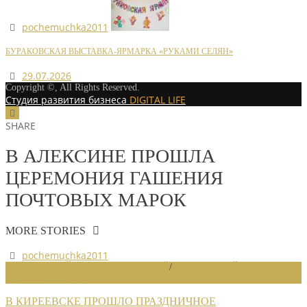
pochemuchka2011
БУРАКОВСКАЯ ВЫСТАВКА-ЯРМАРКА «РУКАМИ СЕЛЯН»
29.07.2026
Copyright ©, All Rights Reserved.
Студия развития бизнеса
DIGITAL LIFE
SHARE
В АЛЕКСИНЕ ПРОШЛА
ЦЕРЕМОНИЯ ГАШЕНИЯ
ПОЧТОВЫХ МАРОК
MORE STORIES
pochemuchka2011
НОВОСТИ РАЙОННЫХ ОТДЕЛЕНИЙ
/
НОВОСТИ РАЙОННЫХ
ОТДЕЛЕНИЙ 2026
В КИРЕЕВСКЕ ПРОШЛО ПРАЗДНИЧНОЕ