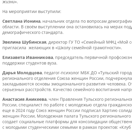
жизни
».
На мероприятии выступили:
Светлана Ионина
, начальник отдела по вопросам демографи
области. В своём выступлении она остановилась на мерах под
демографического стандарта.
Эвелина Шубинская
, директор ГУ ТО «Семейный МФЦ «Мой се
пригласила желающих в «Школу семейной грамотности».
Елизавета Иванникова
, председатель первичной профсоюзно
поддержки студентов вуза.
Дарья Молодцова
, педагог-психолог МБК ДО «Тульский горо
регионального отделения Союза женщин России, подчеркнула,
закладываются основы эмоционального развития человека. О
серьезных расстройств. Качество семейного воспитания напр
Анастасия Аникеева
, член Правления Тульского региональн
России, специалист по работе с молодежью отдела гражданск
еще в 2024 году Союз женщин России подписал Хартию солид
женщин России, Молодежная палата Тульского регионального
создает социальные платформы для консолидации обществен
с молодыми студенческими семьями в рамках проектов: «Клуб 