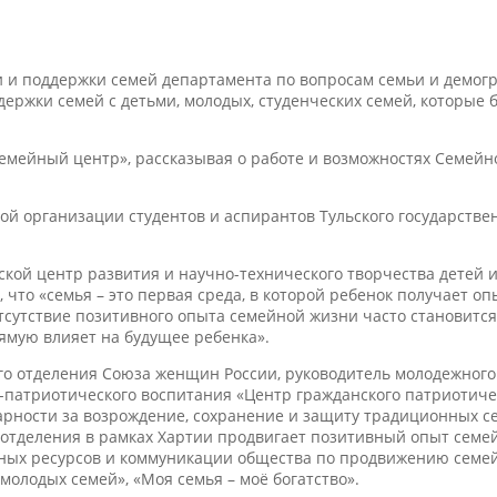
и и поддержки семей департамента по вопросам семьи и демог
держки семей с детьми, молодых, студенческих семей, которые
мейный центр», рассказывая о работе и возможностях Семейно
й организации студентов и аспирантов Тульского государствен
дской центр развития и научно-технического творчества детей
 что «семья – это первая среда, в которой ребенок получает 
тсутствие позитивного опыта семейной жизни часто становитс
ямую влияет на будущее ребенка».
ого отделения Союза женщин России, руководитель молодежног
о-патриотического воспитания «Центр гражданского патриотиче
арности за возрождение, сохранение и защиту традиционных с
 отделения в рамках Хартии продвигает позитивный опыт семе
ных ресурсов и коммуникации общества по продвижению семей
молодых семей», «Моя семья – моё богатство».