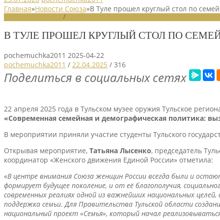
Главная
»
Новости Союза
»
В Туле прошел круглый стол по семе
НОВОСТИ СОЮЗА
/
СЛАЙДЕР
В ТУЛЕ ПРОШЕЛ КРУГЛЫЙ СТОЛ ПО СЕМ
pochemuchka2011
2025-04-22
pochemuchka2011
/
22.04.2025
/
316
Поделиться в социальных сетях
22 апреля 2025 года в Тульском музее оружия Тульское рег
«Современная семейная и демографическая политика: вы
В мероприятии приняли участие студенты Тульского государст
Открывая мероприятие,
Татьяна Лысенко
, председатель Тул
координатор «Женского движения Единой России» отметила:
«
В центре внимания Союза женщин России всегда были и остаю
формирует будущее поколение, и от её благополучия, социальн
современных реалиях одной из важнейших национальных целей, 
поддержка семьи. Для Правительства Тульской области создани
национальный проект «Семья», который начал реализовываться 