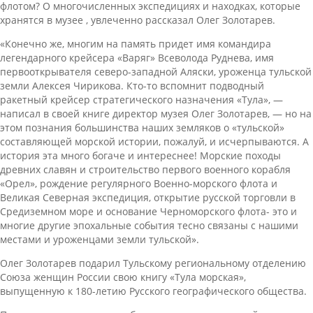
флотом? О многочисленных экспедициях и находках, которые
хранятся в музее , увлеченно рассказал Олег Золотарев.
«Конечно же, многим на память придет имя командира
легендарного крейсера «Варяг» Всеволода Руднева, имя
первооткрывателя северо-западной Аляски, уроженца тульской
земли Алексея Чирикова. Кто-то вспомнит подводный
ракетный крейсер стратегического назначения «Тула», —
написал в своей книге директор музея Олег Золотарев, — но на
этом познания большинства наших земляков о «тульской»
составляющей морской истории, пожалуй, и исчерпываются. А
история эта много богаче и интереснее! Морские походы
древних славян и строительство первого военного корабля
«Орел», рождение регулярного Военно-морского флота и
Великая Северная экспедиция, открытие русской торговли в
Средиземном море и основание Черноморского флота- это и
многие другие эпохальные события тесно связаны с нашими
местами и уроженцами земли тульской».
Олег Золотарев подарил Тульскому региональному отделению
Союза женщин России свою книгу «Тула морская»,
выпущенную к 180-летию Русского географического общества.