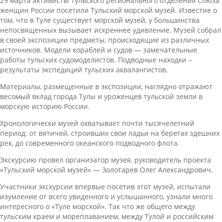
29 марта активисты Тульского регионального отделения Союза
женщин России посетили Тульский морской музей. Известие о
том, что в Туле существует морской музей, у большинства
непосвященных вызывает искреннее удивление. Музей собрал
в своей экспозиции предметы, происходящие из различных
источников. Модели кораблей и судов — замечательные
работы тульских судомоделистов. Подводные находки –
результаты экспедиций тульских аквалангистов.
Материалы, размещенные в экспозиции, наглядно отражают
весомый вклад города Тулы и уроженцев тульской земли в
морскую историю России.
Хронологически музей охватывает почти тысячелетний
период: от вятичей, строивших свои ладьи на берегах здешних
рек, до современного океанского подводного флота.
Экскурсию провел организатор музея, руководитель проекта
«Тульский морской музей» — Золотарев Олег Александрович.
Участники экскурсии впервые посетив этот музей, испытали
изумление от всего увиденного и услышанного, узнали много
интересного о «Туле морской». Так что же общего между
тульским краем и мореплаванием, между Тулой и российским