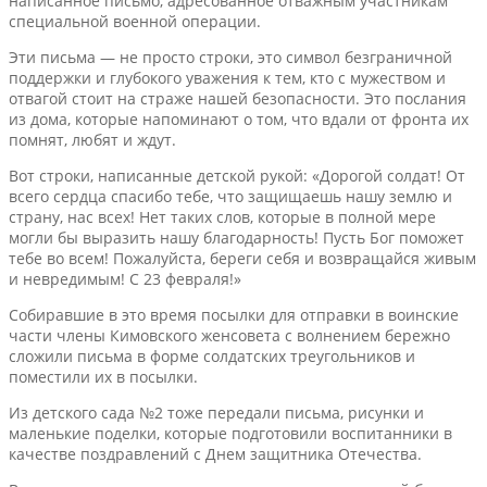
написанное письмо, адресованное отважным участникам
специальной военной операции.
Эти письма — не просто строки, это символ безграничной
поддержки и глубокого уважения к тем, кто с мужеством и
отвагой стоит на страже нашей безопасности. Это послания
из дома, которые напоминают о том, что вдали от фронта их
помнят, любят и ждут.
Вот строки, написанные детской рукой: «Дорогой солдат! От
всего сердца спасибо тебе, что защищаешь нашу землю и
страну, нас всех! Нет таких слов, которые в полной мере
могли бы выразить нашу благодарность! Пусть Бог поможет
тебе во всем! Пожалуйста, береги себя и возвращайся живым
и невредимым! С 23 февраля!»
Собиравшие в это время посылки для отправки в воинские
части члены Кимовского женсовета с волнением бережно
сложили письма в форме солдатских треугольников и
поместили их в посылки.
Из детского сада №2 тоже передали письма, рисунки и
маленькие поделки, которые подготовили воспитанники в
качестве поздравлений с Днем защитника Отечества.