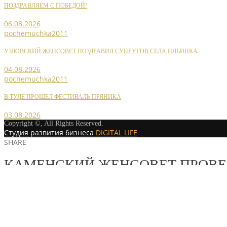
ПОЗДРАВЛЯЕМ С ПОБЕДОЙ!
06.08.2026
pochemuchka2011
УЗЛОВСКИЙ ЖЕНСОВЕТ ПОЗДРАВИЛ СУПРУГОВ СЕЛА ИЛЬИНКА
04.08.2026
pochemuchka2011
В ТУЛЕ ПРОШЕЛ ФЕСТИВАЛЬ ПРЯНИКА
03.08.2026
Copyright ©, All Rights Reserved.
Студия развития бизнеса
DIGITAL LIFE
SHARE
КАМЕНСКИЙ ЖЕНСОВЕТ ПРОВЕ
MORE STORIES
pochemuchka2011
НОВОСТИ СОЮЗА
/
СЛАЙДЕР