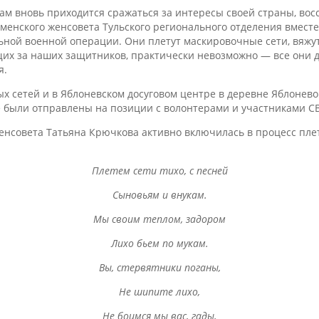
нам вновь приходится сражаться за интересы своей страны, вос
менского женсовета Тульского регионального отделения вместе
ной военной операции. Они плетут маскировочные сети, вяжут 
щих за наших защитников, практически невозможно — все они 
я.
х сетей и в Яблоневском досуговом центре в деревне Яблонево
е были отправлены на позиции с волонтерами и участниками С
нсовета Татьяна Крючкова активно включилась в процесс плет
Плетем сети тихо, с песней
Сыновьям и внукам.
Мы своим теплом, задором
Лихо бьем по мукам.
Вы, стервятники поганы,
Не шипите лихо,
Не боимся мы вас, гады,