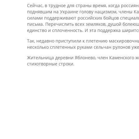
Сейчас, в трудное для страны время, когда россия
поднявшим на Украине голову нацизмом, члены Ка
силами поддерживают российских бойцов специаль
письма. Перечислить всех земляков, душой болею
единство и сплоченность. И эта поддержка ширитс
Так, недавно приступили к плетению маскировочны
несколько сплетенных руками сельчан рулонов уж
Жительница деревни Яблонево, член Каменского же
стихотворные строки.