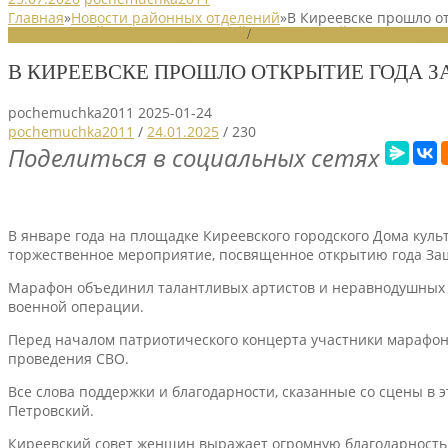
Главная
»
Новости районных отделений
»
В Киреевске прошло о
НОВОСТИ РАЙОННЫХ ОТДЕЛЕНИЙ
/
НОВОСТИ РАЙОННЫХ ОТДЕЛ
В КИРЕЕВСКЕ ПРОШЛО ОТКРЫТИЕ ГОДА 
pochemuchka2011
2025-01-24
pochemuchka2011
/
24.01.2025
/
230
Поделиться в социальных сетях
В январе года на площадке Киреевского городского Дома кул
торжественное мероприятие, посвященное открытию года Защ
Марафон объединил талантливых артистов и неравнодушных 
военной операции.
Перед началом патриотического концерта участники марафона
проведения СВО.
Все слова поддержки и благодарности, сказанные со сцены в 
Петровский.
Киреевский совет женщин выражает огромную благодарность