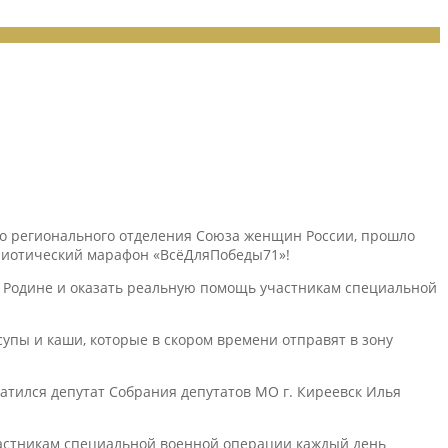
ого регионального отделения Союза женщин России, прошло
риотический марафон «ВсёДляПобеды71»!
 Родине и оказать реальную помощь участникам специальной
пы и каши, которые в скором времени отправят в зону
атился депутат Собрания депутатов МО г. Киреевск Илья
частникам специальной военной операции каждый день