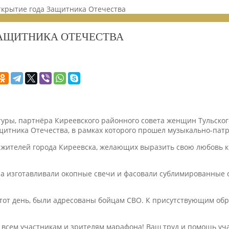
ткрытие года Защитника Отечества
ЕНИЙ 2025
ЗАЩИТНИКА ОТЕЧЕСТВА
ьтуры, партнёра Киреевского районного совета женщин Тульск
итника Отечества, в рамках которого прошел музыкально-пат
жителей города Киреевска, желающих выразить свою любовь к
 изготавливали окопные свечи и фасовали сублимированные су
этот день, были адресованы бойцам СВО. К присутствующим обр
 всем участникам и зрителям марафона! Ваш труд и помощь у