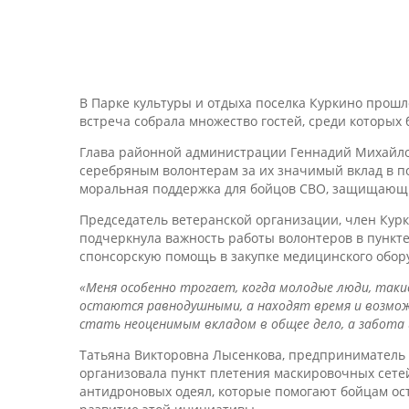
В Парке культуры и отдыха поселка Куркино прош
встреча собрала множество гостей, среди которых
Глава районной администрации Геннадий Михайло
серебряным волонтерам за их значимый вклад в по
моральная поддержка для бойцов СВО, защищающ
Председатель ветеранской организации, член Кур
подчеркнула важность работы волонтеров в пункте
спонсорскую помощь в закупке медицинского обор
«Меня особенно трогает, когда молодые люди, таки
остаются равнодушными, а находят время и возмож
стать неоценимым вкладом в общее дело, а забота 
Татьяна Викторовна Лысенкова, предприниматель и
организовала пункт плетения маскировочных сетей
антидроновых одеял, которые помогают бойцам ос