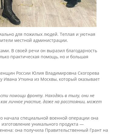
иально для пожилых людей. Теплая и уютная
авители местной администрации.
ми. В своей речи он выразил благодарность
олько практическая помощь, но и большая
а женщин России Юлия Владимировна Скогорева
ку Ивана Уткина из Москвы, который оказывает
сти помощи фронту. Находясь в тылу, они не
как личное участие, даже на расстоянии, может
ого начала специальной военной операции она
а изготовление уникального продукта —
ценена: она получила Правительственный Грант на