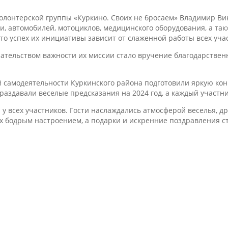
олонтерской группы «Куркино. Своих не бросаем» Владимир Вик
ки, автомобилей, мотоциклов, медицинского оборудования, а та
о успех их инициативы зависит от слаженной работы всех уча
ательством важности их миссии стало вручение благодарстве
 самодеятельности Куркинского района подготовили яркую кон
раздавали веселые предсказания на 2024 год, а каждый участн
 всех участников. Гости наслаждались атмосферой веселья, д
х бодрым настроением, а подарки и искренние поздравления 