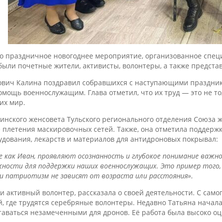
ло праздничное новогоднее мероприятие, организованное спец
 были почетные жители, активисты, волонтеры, а также предст
вич Калина поздравил собравшихся с наступающими праздника
мощь военнослужащим. Глава отметил, что их труд — это не т
их мир.
кинского женсовета Тульского регионального отделения Союз
 плетения маскировочных сетей. Также, она отметила поддерж
удования, лекарств и материалов для антидроновых покрывал:
е как Иван, проявляют осознанность и глубокое понимание важно
ности для поддержки наших военнослужащих. Это пример того, 
и патриотизм не зависят от возраста или расстояния».
 активный волонтер, рассказала о своей деятельности. С сам
, где трудятся серебряные волонтеры. Недавно Татьяна начал
таваться незамеченными для дронов. Её работа была высоко о