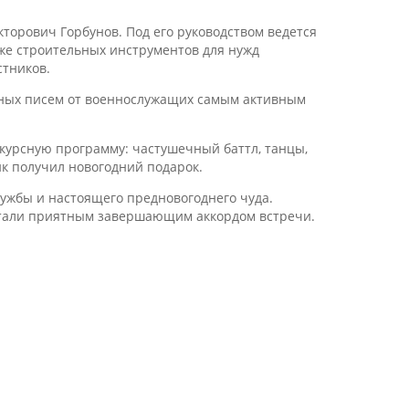
торович Горбунов. Под его руководством ведется
кже строительных инструментов для нужд
стников.
нных писем от военнослужащих самым активным
курсную программу: частушечный баттл, танцы,
ик получил новогодний подарок.
ружбы и настоящего предновогоднего чуда.
стали приятным завершающим аккордом встречи.