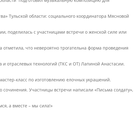
 области подготовил музыкальную композицию для
ва» Тульской области: социального координатора Мясновой
ии, поделилась с участницами встречи о женской силе или
а отметила, что невероятно трогательна форма проведения
 и отраслевых технологий (ТКС и ОТ) Лапиной Анастасии.
 мастер-класс по изготовлению елочных украшений.
о сочинения. Участницы встречи написали «Письма солдату»,
ся, а вместе – мы сила!»