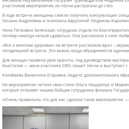
Ансамбль «Музыкальный патруль» (руководитель Андреева Ел
участников мероприятия, их песни растрогали до слез.
В ходе встречи женщины смогли получить консультации спец
Оксаны Андреевны и психолога Аврутиной Людмилы-Каролин
Нина Петровна Зеленская, сотрудник отдела по благотворите
почему никогда нельзя сдаваться. Она рассказала о силе любви
«Все о женском здоровье» на встрече рассказала врач – аку
сегодняшней встречи. Это важно, когда объединяются едином
Для женщин провели урок красоты, под руководством мастера 
Анастасия — жена участника СВО, пишет песни и выступает с
Колобаева Валентина Егоровна, педагог дополнительного обр
На мероприятии читали свои стихи Ольга Нацаренус и Марина
которые отправят нашим бойцам сотрудники филиала Государ
«Очень правильно, что для нас сделали такое мероприятие, —