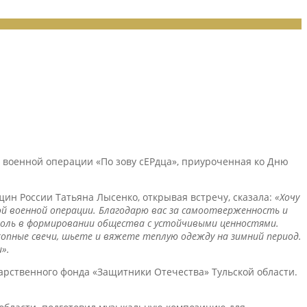
 военной операции «По зову сЕРдца», приуроченная ко Дню
н России Татьяна Лысенко, открывая встречу, сказала:
«Хочу
й военной операции. Благодарю вас за самоотверженность и
 роль в формировании общества с устойчивыми ценностями.
пные свечи, шьете и вяжете теплую одежду на зимний период.
».
арственного фонда «Защитники Отечества» Тульской области.