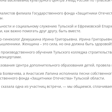
ена Васильевна) культурного центра УМВД России по Тульской
иалистов филиала Государственного фонда «Защитники Отечест
ы.
льности и социальному служению Тульской и Ефремовской Епарх
, как важно помогать друг другу, быть вместе.
шер-гинеколог Демушкина Ирина Григорьевна. Ирина Григорьевн
ышленники. Женщина – это сила, но она должна быть здоровой!
производственного обучения Тульского колледжа строительства
 концертами.
азования Центра дополнительного образования детей, провела
 Болвачева, а Анастасия Лапина исполнила песни собственног
ственного фонда «Защитники Отечества» Тульской области.
 сказала одна из участниц встречи, — мы общаемся, сплачиваем