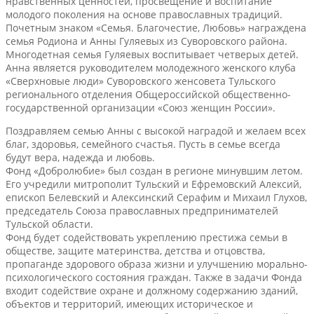
нравственных ценностей, просвещение и воспитание
молодого поколения на основе православных традиций.
Почетным знаком «Семья. Благочестие, Любовь» награждена
семья Родиона и Анны Гуляевых из Суворовского района.
Многодетная семья Гуляевых воспитывает четверых детей.
Анна является руководителем молодежного женского клуба
«Сверхновые люди» Суворовского женсовета Тульского
регионального отделения Общероссийской общественно-
государственной организации «Союз женщин России».
Поздравляем семью Анны с высокой наградой и желаем всех
благ, здоровья, семейного счастья. Пусть в семье всегда
будут вера, надежда и любовь.
Фонд «Добролюбие» был создан в регионе минувшим летом.
Его учредили митрополит Тульский и Ефремовский Алексий,
епископ Белевский и Алексинский Серафим и Михаил Глухов,
председатель Союза православных предпринимателей
Тульской области.
Фонд будет содействовать укреплению престижа семьи в
обществе, защите материнства, детства и отцовства,
пропаганде здорового образа жизни и улучшению морально-
психологического состояния граждан. Также в задачи Фонда
входит содействие охране и должному содержанию зданий,
объектов и территорий, имеющих историческое и