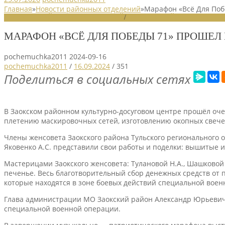
Главная
»
Новости районных отделений
»
Марафон «Всё Для Поб
НОВОСТИ РАЙОННЫХ ОТДЕЛЕНИЙ
/
НОВОСТИ РАЙОННЫХ ОТДЕЛ
МАРАФОН «ВСЁ ДЛЯ ПОБЕДЫ 71» ПРОШЕЛ 
pochemuchka2011
2024-09-16
pochemuchka2011
/
16.09.2024
/
351
Поделиться в социальных сетях
В Заокском районном культурно-досуговом центре прошёл оч
плетению маскировочных сетей, изготовлению окопных свече
Члены женсовета Заокского района Тульского регионального 
Яковенко А.С. представили свои работы и поделки: вышитые и
Мастерицами Заокского женсовета: Тулановой Н.А., Шашковой Г
печенье. Весь благотворительный сбор денежных средств от 
которые находятся в зоне боевых действий специальной воен
Глава администрации МО Заокский район Александр Юрьевич
специальной военной операции.