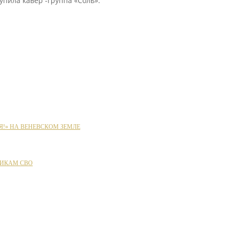
пила кавер -группа «Соль».
Я!» НА ВЕНЕВСКОМ ЗЕМЛЕ
ИКАМ СВО