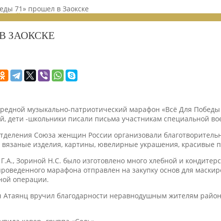
еды 71» прошел в Заокске
ЕНИЙ 2024
В ЗАОКСКЕ
ередной музыкально-патриотический марафон «Всё Для Победы 
й, дети -школьники писали письма участникам специальной в
отделения Союза женщин России организовали благотворительну
 вязаные изделия, картины, ювелирные украшения, красивые пр
.А., Зориной Н.С. было изготовлено много хлебной и кондитерс
проведенного марафона отправлен на закупку основ для маскир
ной операции.
 Атаянц вручил благодарности неравнодушным жителям район