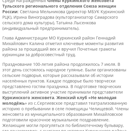
Среди награжденных
члены Куркинского женсовета
Тульского регионального отделения Союза женщин
России
: Светлана Мельникова (директор МБУК Куркинский
РЦК), Ирина Виноградова (культорганизатор Самарского
сельского дома культуры), Татьяна Лысенкова
(индивидуальный предприниматель).
Глава Администрации МО Куркинский район Геннадий
Михайлович Калина отметил ключевые моменты развития
района за прошедший век и вручил Почетные грамоты
куркинцам за добросовестный труд.
Празднование 100-летия района продолжилось 7 июля. В
этот день состоялось народное гулянье. Были организованы
сельские подворья, которые рассказывали об истории
населённых пунктов. Каждое подворье было творчески
представлено гостям праздника. В подготовке творческих
выступлений активное участие принимали представители
Куркинского женсовета
.
Женский клуб «Не молодая
молодёжь
» из с.Сергиевское представил театрализованную
историю о пребывании в селе помещицы Челищевой. Члены
женсовета из муниципального образования Михайловское
подготовили красочное музыкальное поздравление.
Желающие могли прогуляться по библиотечному бульвару,
где ознакомились с книгами по истории Куркинского района,