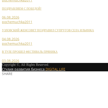
pochemuchka2011
ПОЗДРАВЛЯЕМ С ПОБЕДОЙ!
06.08.2026
pochemuchka2011
УЗЛОВСКИЙ ЖЕНСОВЕТ ПОЗДРАВИЛ СУПРУГОВ СЕЛА ИЛЬИНКА
04.08.2026
pochemuchka2011
В ТУЛЕ ПРОШЕЛ ФЕСТИВАЛЬ ПРЯНИКА
03.08.2026
Copyright ©, All Rights Reserved.
Студия развития бизнеса
DIGITAL LIFE
SHARE
ПРЕЗЕНТАЦИЯ ПРОЕКТА «ЖИВ
MORE STORIES
pochemuchka2011
НОВОСТИ РАЙОННЫХ ОТДЕЛЕНИЙ