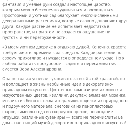
фантазия и умелые руки создали настоящее царство,
которым можно бесконечно удивляться и восхищаться.
Просторный и уютный сад благоухает многочисленными
декоративными растениями, которые словно дополняют друг
друга. Каждое растение не испытывает недостатка в
пространстве, и при этом не создается ощущение ни
пустоты и ни перегруженности.
«В моем уютном дворике я отдыхаю душой. Конечно, красота
требует жертв: времени, сил, средств. Каждое растение по-
своему прихотливо и нуждается в определенном уходе. Но я
люблю работать прокурором – садить и пересаживать», —
смеется Вера Александровна.
Она не только успевает ухаживать за всей этой красотой, но
и воплощает в жизнь необычные идеи в декоративно-
прикладном искусстве. Цветочные композиции из живых и
искусственных цветов, квиллинг, декупаж, алмазная мозаика,
мозаика из битого стекла и керамики, поделки из природного
и подручного материала, снеговики из пенопластовых
шаров, символы года из скорлупок орехов, новогодние
игрушки, различные сувениры — всего не перечислить! Её
дом – настоящий музей декоративно-прикладного искусства!