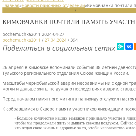
Главная
»
Новости районных отделений
»
Кимовчанки почтили п
НОВОСТИ РАЙОННЫХ ОТДЕЛЕНИЙ
/
НОВОСТИ РАЙОННЫХ ОТДЕЛ
КИМОВЧАНКИ ПОЧТИЛИ ПАМЯТЬ УЧАСТН
pochemuchka2011
2024-04-27
pochemuchka2011
/
27.04.2024
/
394
Поделиться в социальных сетях
26 апреля в Кимовске вспоминали события 38-летней давнос
Тульского регионального отделения Союза женщин России.
Масштабы чернобыльской аварии несравнимы ни с одной траге
могли и дальше жить, не думая о последствиях аварии, ставше
Перед началом памятного митинга панихиду отслужил настоя
К собравшимся в Сквере памяти участников ликвидации после
«Большое количество наших земляков принимало участие в ликви
чтобы мы продолжали жить и дышать свежим воздухом. Сейчас си
кто отдал свою жизнь и здоровье за то, чтобы человечество жило