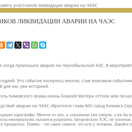
амять участников ликвидации аварии на ЧАЭС
ЕНИЙ 2024
ИКОВ ЛИКВИДАЦИИ АВАРИИ НА ЧАЭС
ти, когда произошла авария на Чернобыльской АЭС. В меропр
дией. Это событие коснулось многих, став знаковым событием 
й для нас уже историей.
тель Кимовского храма иконы Божией Матери «Утоли моя печал
дствий аварии на ЧАЭС обратился глава МО город Кимовск Сер
дации карастрофы. Многие из них, к сожалению уже умерли, а им бы ещ
лы империализма пытаются разрушить Запорожскую АЭС, не понимая, нав
 и процветало. Память – это самое главное, что есть у человека. Давайт