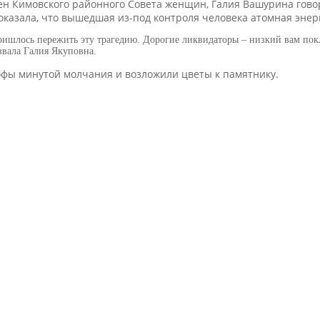
н Кимовского районного Совета женщин, Галия Вашурина говор
показала, что вышедшая из-под контроля человека атомная энер
ришлось пережить эту трагедию. Дорогие ликвидаторы – низкий вам покло
вала Галия Якуповна.
офы минутой молчания и возложили цветы к памятнику.