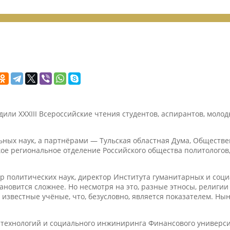
дили XXXIII Всероссийские чтения студентов, аспирантов, моло
ных наук, а партнёрами — Тульская областная Дума, Обществен
кое региональное отделение Российского общества политолого
р политических наук, директор Института гуманитарных и социа
тановится сложнее. Но несмотря на это, разные этносы, религи
известные учёные, что, безусловно, является показателем. Ны
х технологий и социального инжиниринга Финансового универс