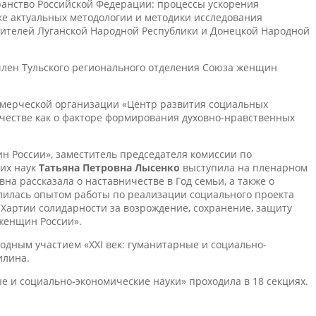
ранство Российской Федерации: процессы ускорения
ке актуальных методологии и методики исследования
жителей Луганской Народной Республики и Донецкой Народной
член Тульского регионального отделения Союза женщин
ммерческой организации «Центр развития социальных
честве как о факторе формирования духовно-нравственных
 России», заместитель председателя комиссии по
ких наук
Татьяна Петровна Лысенко
выступила на пленарном
а рассказала о наставничестве в Год семьи, а также о
елилась опытом работы по реализации социального проекта
 Хартии солидарности за возрождение, сохранение, защиту
женщин России».
родным участием «XXI век: гуманитарные и социально-
илина.
ые и социально-экономические науки» проходила в 18 секциях.