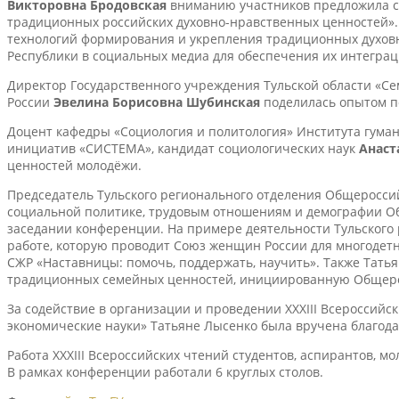
Викторовна Бродовская
вниманию участников предложила св
традиционных российских духовно-нравственных ценностей».
технологий формирования и укрепления традиционных духовн
Республики в социальных медиа для обеспечения их интеграц
Директор Государственного учреждения Тульской области «
России
Эвелина Борисовна Шубинская
поделилась опытом п
Доцент кафедры «Социология и политология» Института гума
инициатив «СИСТЕМА», кандидат социологических наук
Анаст
ценностей молодёжи.
Председатель Тульского регионального отделения Общеросси
социальной политике, трудовым отношениям и демографии Об
заседании конференции. На примере деятельности Тульского 
работе, которую проводит Союз женщин России для многодет
СЖР «Наставницы: помочь, поддержать, научить». Также Тать
традиционных семейных ценностей, инициированную Общеро
За содействие в организации и проведении XXXIII Всероссийс
экономические науки» Татьяне Лысенко была вручена благода
Работа XXXIII Всероссийских чтений студентов, аспирантов, 
В рамках конференции работали 6 круглых столов.