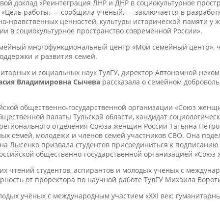
ой доклад «Реинтеграция ЛНР и ДНР в социокультурное прост
 «Цель работы, — сообщила учёный, — заключается в разработ
о-нравственных ценностей, культуры исторической памяти у 
ии в социокультурное пространство современной России».
Семейный многофункциональный центр «Мой семейный центр», 
оддержки и развития семей.
нитарных и социальных наук ТулГУ, директор Автономной неко
асия Владимировна Сычева
рассказала о семейном доброволь
йской общественно-государственной организации «Союз женщин
щественной палаты Тульской области, кандидат социологичес
регионального отделения Союза женщин России Татьяна Петровн
ных семей, молодежи и членов семей участников СВО. Она под
яна Лысенко призвала студентов присоединиться к подписанию
ссийской общественно-государственной организацией «Союз 
ких чтений студентов, аспирантов и молодых ученых с междуна
рность от проректора по научной работе ТулГУ Михаила Ворот
молодых учёных с международным участием «XXI век: гуманитарн