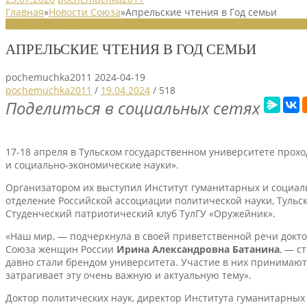
Главная
»
Новости Союза
»
Апрельские чтения в Год семьи
НОВОСТИ СОЮЗА
АПРЕЛЬСКИЕ ЧТЕНИЯ В ГОД СЕМЬИ
pochemuchka2011
2024-04-19
pochemuchka2011
/
19.04.2024
/
518
Поделиться в социальных сетях
17-18 апреля в Тульском государственном университете прохо
и социально-экономические науки».
Организатором их выступил Институт гуманитарных и социаль
отделение Российской ассоциации политической науки, Тульс
Студенческий патриотический клуб ТулГУ «Оружейник».
«Наш мир, — подчеркнула в своей приветственной речи докто
Союза женщин России
Ирина Александровна Батанина
, — с
давно стали брендом университета. Участие в них принимают 
затрагивает эту очень важную и актуальную тему».
Доктор политических наук, директор Института гуманитарны