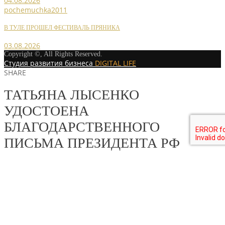
04.08.2026
pochemuchka2011
В ТУЛЕ ПРОШЕЛ ФЕСТИВАЛЬ ПРЯНИКА
03.08.2026
Copyright ©, All Rights Reserved.
Студия развития бизнеса
DIGITAL LIFE
SHARE
ТАТЬЯНА ЛЫСЕНКО
УДОСТОЕНА
БЛАГОДАРСТВЕННОГО
ПИСЬМА ПРЕЗИДЕНТА РФ
MORE STORIES
pochemuchka2011
НОВОСТИ РАЙОННЫХ ОТДЕЛЕНИЙ
/
НОВОСТИ РАЙОННЫХ
ОТДЕЛЕНИЙ 2019
«ПРОШУ К СТОЛУ»