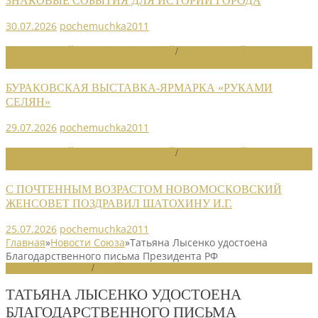
ЗНАКОВЫЕ СОБЫТИЯ ДЛЯ ИСТОРИИ ГОРОДА
30.07.2026
pochemuchka2011
НОВОСТИ РАЙОННЫХ ОТДЕЛЕНИЙ
/
НОВОСТИ РАЙОННЫХ
ОТДЕЛЕНИЙ 2026
БУРАКОВСКАЯ ВЫСТАВКА-ЯРМАРКА «РУКАМИ
СЕЛЯН»
29.07.2026
pochemuchka2011
НОВОСТИ РАЙОННЫХ ОТДЕЛЕНИЙ
/
НОВОСТИ РАЙОННЫХ
ОТДЕЛЕНИЙ 2026
С ПОЧТЕННЫМ ВОЗРАСТОМ НОВОМОСКОВСКИЙ
ЖЕНСОВЕТ ПОЗДРАВИЛ ШАТОХИНУ И.Г.
25.07.2026
pochemuchka2011
Главная
»
Новости Союза
»
Татьяна Лысенко удостоена
Благодарственного письма Президента РФ
НОВОСТИ СОЮЗА
/
СЛАЙДЕР
ТАТЬЯНА ЛЫСЕНКО УДОСТОЕНА
БЛАГОДАРСТВЕННОГО ПИСЬМА