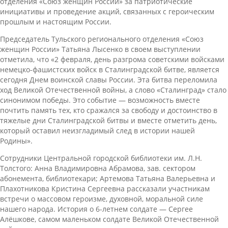
отделения «Союз женщин России» за патриотические
инициативы и проведение акций, связанных с героическим
прошлым и настоящим России.
Председатель Тульского регионального отделения «Союз
женщин России» Татьяна Лысенко в своем выступлении
отметила, что «2 февраля, день разгрома советскими войсками
немецко-фашистских войск в Сталинградской битве, является
сегодня Днем воинской славы России. Эта битва переломила
ход Великой Отечественной войны, а слово «Сталинград» стало
синонимом победы. Это событие — возможность вместе
почтить память тех, кто сражался за свободу и достоинство в
тяжелые дни Сталинградской битвы и вместе отметить день,
который оставил неизгладимый след в истории нашей
Родины».
Сотрудники Центральной городской библиотеки им. Л.Н.
Толстого: Анна Владимировна Абрамова, зав. сектором
абонемента, библиотекари; Артемова Татьяна Валерьевна и
Плахотникова Кристина Сергеевна рассказали участникам
встречи о массовом героизме, духовной, моральной силе
нашего народа. История о 6-летнем солдате — Сергее
Алёшкове, самом маленьком солдате Великой Отечественной