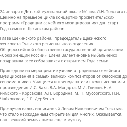
24 января в Детской музыкальной школе №1 им. Л.Н. Толстого г.
Щекино на премьере цикла концертно-просветительских
программ «Традиции семейного музицирования» дан старт
Года семьи в Щекинском районе.
Глава Щекинского района, председатель Щекинского
женсовета Тульского регионального отделения
Общероссийской общественно-государственной организации
«Союз женщин России» Елена Валентиновна Рыбальченко
поздравила всех собравшихся с открытием Года семьи.
Пришедшие на мероприятие узнали о традициях семейного
музицирования в семьях великих композиторов от классиков до
современников. Учащиеся и преподаватели школы исполнили
произведения И.С. Баха, В.А. Моцарта, М.И. Глинки, Н. А.
Римского – Корсакова, А.П. Бородина, М. П. Мусоргского, П.И.
Чайковского, Е.П. Дербенко.
Прозвучал вальс, написанный Львом Николаевичем Толстым,
что стало неожиданным открытием для многих. Оказывается,
наш великий земляк писал еще и музыку.