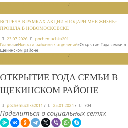
НОВОСТИ РАЙОННЫХ ОТДЕЛЕНИЙ
/
НОВОСТИ РАЙОННЫХ
ОТДЕЛЕНИЙ 2026
ВСТРЕЧА В РАМКАХ АКЦИИ «ПОДАРИ МНЕ ЖИЗНЬ»
ПРОШЛА В НОВОМОСКОВСКЕ
23.07.2026
pochemuchka2011
Главная
»
Новости районных отделений
»
Открытие Года семьи в
Щекинском районе
НОВОСТИ РАЙОННЫХ ОТДЕЛЕНИЙ
/
НОВОСТИ РАЙОННЫХ
ОТДЕЛЕНИЙ 2024
ОТКРЫТИЕ ГОДА СЕМЬИ В
ЩЕКИНСКОМ РАЙОНЕ
pochemuchka2011
/
25.01.2024
/
704
Поделиться в социальных сетях