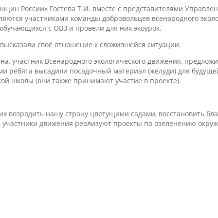
нщин России» Гостева Т.И. вместе с представителями Управле
являются участниками команды добровольцев всенародного экол
обучающихся с ОВЗ и провели для них экоурок.
, высказали своё отношение к сложившейся ситуации.
на, участник Всенародного экологического движения, предлож
ями ребята высадили посадочный материал (жёлуди) для будуще
кой школы (они также принимают участие в проекте).
х возродить нашу страну цветущими садами, восстановить бл
да, участники движения реализуют проекты по озеленению окр