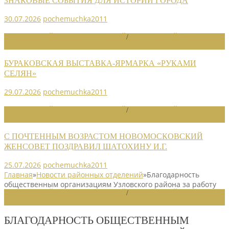
ЗНАКОВЫЕ СОБЫТИЯ ДЛЯ ИСТОРИИ ГОРОДА
30.07.2026
pochemuchka2011
НОВОСТИ РАЙОННЫХ ОТДЕЛЕНИЙ
/
НОВОСТИ РАЙОННЫХ
ОТДЕЛЕНИЙ 2026
БУРАКОВСКАЯ ВЫСТАВКА-ЯРМАРКА «РУКАМИ
СЕЛЯН»
29.07.2026
pochemuchka2011
НОВОСТИ РАЙОННЫХ ОТДЕЛЕНИЙ
/
НОВОСТИ РАЙОННЫХ
ОТДЕЛЕНИЙ 2026
С ПОЧТЕННЫМ ВОЗРАСТОМ НОВОМОСКОВСКИЙ
ЖЕНСОВЕТ ПОЗДРАВИЛ ШАТОХИНУ И.Г.
25.07.2026
pochemuchka2011
Главная
»
Новости районных отделений
»
Благодарность
общественным организациям Узловского района за работу
НОВОСТИ РАЙОННЫХ ОТДЕЛЕНИЙ
/
НОВОСТИ РАЙОННЫХ
ОТДЕЛЕНИЙ 2023
БЛАГОДАРНОСТЬ ОБЩЕСТВЕННЫМ