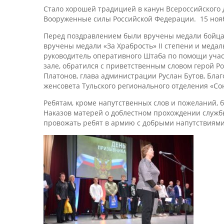
Стало хорошей традицией в канун Всероссийского
Вооруженные силы Российской Федерации. 15 нояб
Перед поздравлением были вручены медали бойцам
вручены медали «За Храбрость» II степени и меда
руководитель оперативного Штаба по помощи учас
зале, обратился с приветственным словом герой Р
Платонов, глава администрации Руслан Бутов, Бл
женсовета Тульского регионального отделения «Со
Ребятам, кроме напутственных слов и пожеланий,
Наказов матерей о доблестном прохождении служб
провожать ребят в армию с добрыми напутствиям