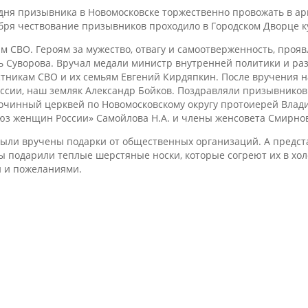
 дня призывника в Новомосковске торжественно провожать в 
ря чествование призывников проходило в Городском Дворце к
 СВО. Героям за мужество, отвагу и самоотверженность, проя
ль Суворова. Вручал медали министр внутренней политики и ра
тникам СВО и их семьям Евгений Кирдяпкин. После вручения н
оссии, наш земляк Александр Бойков. Поздравляли призывнико
агочинный церквей по Новомосковскому округу протоиерей Влад
юз женщин России» Самойлова Н.А. и члены женсовета Смирнова
 были вручены подарки от общественных организаций. А пред
ы подарили теплые шерстяные носки, которые согреют их в хол
и и пожеланиями.