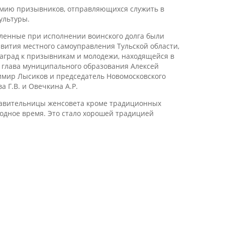
армию призывников, отправляющихся служить в
ультуры.
вленные при исполнении воинского долга были
звития местного самоуправления Тульской области,
аград к призывникам и молодежи, находящейся в
в глава муниципального образования Алексей
имир Лысиков и председатель Новомосковского
 Г.В. и Овечкина А.Р.
ставительницы женсовета кроме традиционных
одное время. Это стало хорошей традицией