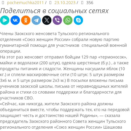
pochemuchka2011
/
23.10.2023
/
356
Поделиться в социальных сетях
Члены Заокского женсовета Тульского регионального
отделения «Союз женщин России» собрали новую партию
гуманитарной помощи для участников специальной военной
операции.
На этот раз женсовет отправил бойцам 129 пар «термоносок»,
майки и водолазки (200 штук), одеяла шерстяные (б.у.) , а также
продукты питания и сладости. Женщины насушили яблок (10
кг.) и сплели маскировочные сети (10 штук: 5 штук размером
3х6 м. и 5 штук размером 2х3 м.) В посылки вложены письма
учеников заокской школы, письма от неравнодушных жителей
района и стихи со словами поддержки и благодарности для
участников СВО.
«Сейчас, как никогда, жители Заокского района должны
объединиться вместе, чтобы поддержать тех, кто на передовой
защищает честь и достоинство нашей Родины», — сказала
председатель Заокского районного Совета женщин Тульского
регионального отделения «Союз женщин России» Шашкова