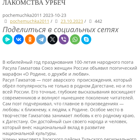
ЛАКОМСТВА УРБЕЧ
pochemuchka2011
2023-10-23
pochemuchka2011
/
23.10.2023
/
442
Поделиться в социальных сетях
В юбилейный год празднования 100-летия народного поэта
Расула Гамзатова Союз женщин России объявил поэтический
марафон «О Родине, о дружбе и любви».
Расул Гамзатов — поэт аварского происхождения, который
обрёл популярность не только в родном Дагестане, но и по
всей России. Его точные, глубокие высказывания восхищают
современников и волнуют нынешнее поколение читателей.
Сам поэт подчёркивал, что главное в произведениях —
любовь: к ближнему, к людям, к Родине. Особое место в
творчестве Гамзатова занимает любовь к его родному краю,
к Дагестану. Он достойный сын своего народа и человек,
который внёс национальный вклад в развитие
национальной культуры.
Члены женсовета Заокского района Тульского регионального