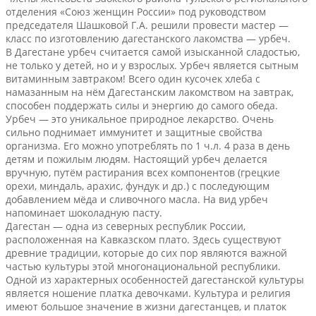
отделения «Союз женщин России» под руководством
председателя Шашковой Г.А. решили провести мастер —
класс по изготовлению дагестанского лакомства — урбеч.
В Дагестане урбеч считается самой изысканной сладостью,
не только у детей, но и у взрослых. Урбеч является сытным
витаминным завтраком! Всего один кусочек хлеба с
намазанным на нём Дагестанским лакомством на завтрак,
способен поддержать силы и энергию до самого обеда.
Урбеч — это уникальное природное лекарство. Очень
сильно поднимает иммунитет и защитные свойства
организма. Его можно употреблять по 1 ч.л. 4 раза в день
детям и пожилым людям. Настоящий урбеч делается
вручную, путём растирания всех компонентов (грецкие
орехи, миндаль, арахис, фундук и др.) с последующим
добавлением мёда и сливочного масла. На вид урбеч
напоминает шоколадную пасту.
Дагестан — одна из северных республик России,
расположенная на Кавказском плато. Здесь существуют
древние традиции, которые до сих пор являются важной
частью культуры этой многонациональной республики.
Одной из характерных особенностей дагестанской культуры
является ношение платка девочками. Культура и религия
имеют большое значение в жизни дагестанцев, и платок