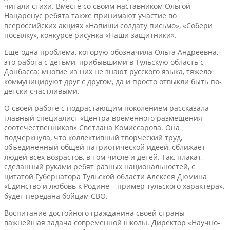
читали стихи. Вместе со своим наставником Ольгой
Нацаренус ребята также принимают участие во
всероссийских акциях «Напиши солдату письмо», «Собери
посылку», конкурсе рисунка «Наши защитники».
Еще одна проблема, которую обозначила Ольга Андреевна,
это работа с детьми, прибывшими в Тульскую область с
Донбасса: многие из них не знают русского языка, тяжело
коммуницируют друг с другом, да и просто отвыкли быть по-
детски счастливыми.
О своей работе с подрастающим поколением рассказала
главный специалист «Центра временного размещения
соотечественников» Светлана Комиссарова. Она
подчеркнула, что коллективный творческий труд,
объединенный общей патриотической идеей, сближает
людей всех возрастов, в том числе и детей. Так, плакат,
сделанный руками ребят разных национальностей, с
цитатой Губернатора Тульской области Алексея Дюмина
«Единство и любовь к Родине – пример тульского характера»,
будет передана бойцам СВО.
Воспитание достойного гражданина своей страны –
важнейшая задача современной школы. Директор «Научно-