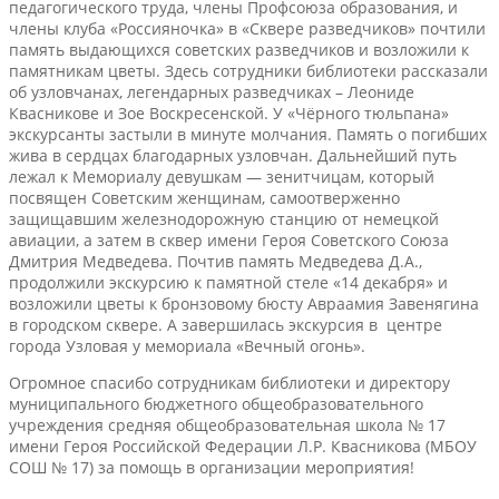
педагогического труда, члены Профсоюза образования, и
члены клуба «Россияночка» в «Сквере разведчиков» почтили
память выдающихся советских разведчиков и возложили к
памятникам цветы. Здесь сотрудники библиотеки рассказали
об узловчанах, легендарных разведчиках – Леониде
Квасникове и Зое Воскресенской. У «Чёрного тюльпана»
экскурсанты застыли в минуте молчания. Память о погибших
жива в сердцах благодарных узловчан. Дальнейший путь
лежал к Мемориалу девушкам — зенитчицам, который
посвящен Советским женщинам, самоотверженно
защищавшим железнодорожную станцию от немецкой
авиации, а затем в сквер имени Героя Советского Союза
Дмитрия Медведева. Почтив память Медведева Д.А.,
продолжили экскурсию к памятной стеле «14 декабря» и
возложили цветы к бронзовому бюсту Авраамия Завенягина
в городском сквере. А завершилась экскурсия в центре
города Узловая у мемориала «Вечный огонь».
Огромное спасибо сотрудникам библиотеки и директору
муниципального бюджетного общеобразовательного
учреждения средняя общеобразовательная школа № 17
имени Героя Российской Федерации Л.Р. Квасникова (МБОУ
СОШ № 17) за помощь в организации мероприятия!