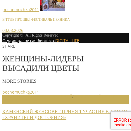
pochemuchka2011
В ТУЛЕ ПРОШЕЛ ФЕСТИВАЛЬ ПРЯНИКА
03.08.2026
Copyright ©, All Rights Reserved.
Студия развития бизнеса
DIGITAL LIFE
SHARE
ЖЕНЩИНЫ-ЛИДЕРЫ
ВЫСАДИЛИ ЦВЕТЫ
MORE STORIES
pochemuchka2011
НОВОСТИ РАЙОННЫХ ОТДЕЛЕНИЙ
/
НОВОСТИ РАЙОННЫХ
ОТДЕЛЕНИЙ 2025
КАМЕНСКИЙ ЖЕНСОВЕТ ПРИНЯЛ УЧАСТИЕ В АКЦИИ
«ХРАНИТЕЛИ ДОСТОЯНИЯ»