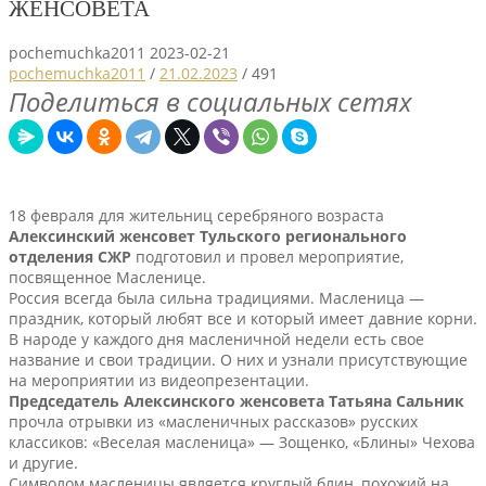
ЖЕНСОВЕТА
pochemuchka2011
2023-02-21
pochemuchka2011
/
21.02.2023
/
491
Поделиться в социальных сетях
18 февраля для жительниц серебряного возраста
Алексинский женсовет Тульского регионального
отделения СЖР
подготовил и провел мероприятие,
посвященное Масленице.
Россия всегда была сильна традициями. Масленица —
праздник, который любят все и который имеет давние корни.
В народе у каждого дня масленичной недели есть свое
название и свои традиции. О них и узнали присутствующие
на мероприятии из видеопрезентации.
Председатель Алексинского женсовета Татьяна Сальник
прочла отрывки из «масленичных рассказов» русских
классиков: «Веселая масленица» — Зощенко, «Блины» Чехова
и другие.
Символом масленицы является круглый блин, похожий на