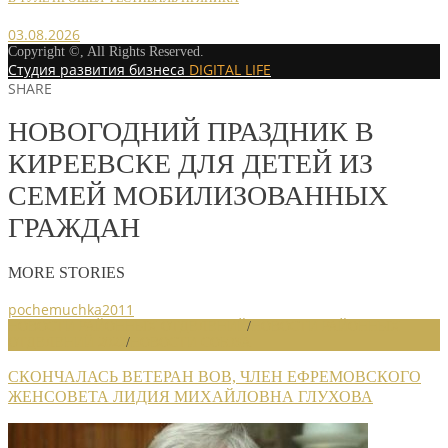
03.08.2026
Copyright ©, All Rights Reserved.
Студия развития бизнеса
DIGITAL LIFE
SHARE
НОВОГОДНИЙ ПРАЗДНИК В
КИРЕЕВСКЕ ДЛЯ ДЕТЕЙ ИЗ
СЕМЕЙ МОБИЛИЗОВАННЫХ
ГРАЖДАН
MORE STORIES
pochemuchka2011
НОВОСТИ РАЙОННЫХ ОТДЕЛЕНИЙ
/
НОВОСТИ РАЙОННЫХ
ОТДЕЛЕНИЙ 2022
/
НОВОСТИ СОЮЗА
СКОНЧАЛАСЬ ВЕТЕРАН ВОВ, ЧЛЕН ЕФРЕМОВСКОГО
ЖЕНСОВЕТА ЛИДИЯ МИХАЙЛОВНА ГЛУХОВА