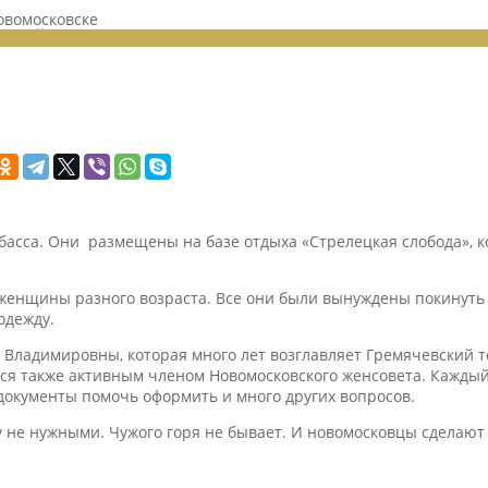
овомосковске
ЕНИЙ 2022
сса. Они размещены на базе отдыха «Стрелецкая слобода», ко
женщины разного возраста. Все они были вынуждены покинуть с
одежду.
 Владимировны, которая много лет возглавляет Гремячевский
ся также активным членом Новомосковского женсовета. Каждый
 документы помочь оформить и много других вопросов.
у не нужными. Чужого горя не бывает. И новомосковцы сделают