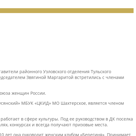
авители районного Узловского отделения Тульского
едседателем Звягиной Маргаритой встретились с членами
Союза женщин России.
русянский» МБУК «ЦКИД» МО Шахтерское, является членом
аботает в сфере культуры. Под ее руководством в ДК поселка
ях, конкурсах и всегда получают призовые места.
0 лет она руководит женским клубом «Берегиня». Принимает