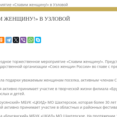
иятие «Славим женщину!» в Узловой
ЕНИЙ 2021
М ЖЕНЩИНУ!» В УЗЛОВОЙ
ездное торжественное мероприятие «Славим женщину!». Предст
арственной организации «Союз женщин России» во главе с пр
чила подарки уважаемым женщинам поселка, активным членам 
ая активно принимает участие в творческой жизни филиала «Б
ослых и детей.
сянский» МБУК «ЦКИД» МО Шахтерское, которая более 30 лет р
й активно принимает участие в областных и районных фестивал
ла «Брусянский» МБУК «ЦКИД» МО Шахтерское. На протяжении 1