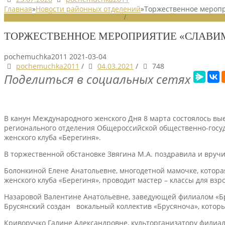
Главная
»
Новости районных отделений
»
Торжественное меропр
НОВОСТИ РАЙОННЫХ ОТДЕЛЕНИЙ
/
НОВОСТИ РАЙОННЫХ ОТДЕЛ
ТОРЖЕСТВЕННОЕ МЕРОПРИЯТИЕ «СЛАВИ
pochemuchka2011
2021-03-04
pochemuchka2011
/
04.03.2021
/
748
Поделиться в социальных сетях
В канун Международного женского Дня 8 марта состоялось вы
регионального отделения Общероссийской общественно-госуд
женского клуба «Берегиня».
В торжественной обстановке Звягина М.А. поздравила и вру
Болонкиной Елене Анатольевне, многодетной мамочке, котор
женского клуба «Берегиня», проводит мастер – классы для взр
Назаровой Валентине Анатольевне, заведующей филиалом «Бру
Брусянский создан вокальный коллектив «Брусяноча», которы
Криворучко Галине Александровне, культорганизатору филиа