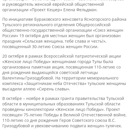
и руководитель женской еврейской общественной
организации «Проект Кешер» Елена Фельдман.
По инициативе Бураковского женсовета Ясногорского района
Тульского регионального отделения Общероссийской
общественно-государственной организации «Союз женщин
России» 19 октября для местных женщин был организован
праздник «Сельская женщина, тебе слава и честь!»,
посвященный 30-летию Союза женщин России.
20 октября в рамках Всероссийской патриотической акции
«Женское лицо Победы» женщинами города Тулы была
организована памятная акция, посвященная 110-летию со
дня рождения выдающейся советской летчицы
Валентины Гризодубовой. На территории мемориального
комплекса «Защитникам неба Отечества» тульские женщины
высадили аллею «Сирень славы».
В октябре – ноябре в рамках гранта правительства Тульской
области в муниципальных образованиях Тульской области
проведены кинолектории «Женское лицо Победы». Проект
посвящен 75-летию Победы в Великой Отечественной войне,
110-летию со дня рождения Героя Советского союза В.С.
Гризодубовой и увековечиванию подвига женщин-тулячек.