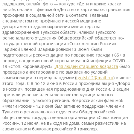
ладошках», онлайн фото — конкурс «Дети и яркие краски
лета!», онлайн – флешмоб «Детство в картинках», трансляция
проходила в социальной сети ВКонтакте. Главным
специалистом по профилактической медицине
департамента здравоохранения министерства
здравоохранения Тульской области, членом Тульского
регионального отделения Общероссийской общественно-
государственной организации «Союз женщин России»
Гариной Еленой Владимировной 13 июня были
подготовлены рекомендации по поведению граждан 65+ в
период пандемии новой коронавирусной инфекции COVID —
19 «Стоп, коронавирус!».
Для людей старшего возраста
было
проведено анкетирование по выявлению условий
самоизоляции в период пандемии (
tgotsh12@mail.ru/
)
в июне
этого года. С 8 по 12 июня в России проходила акция «Добро
в России», посвященная празднованию Дня России. В акции
приняли участие члены женсоветов муниципальных
образований Тульского региона. Всероссийский флешмоб
«Флаги России» 12 июня был активно поддержан членами
Тульского регионального отделения Общероссийской
общественно-государственной организации «Союз женщин
России». 12 июня, не выходя из дома, семьи разместили на
своих окнах и балконах российский триколор.