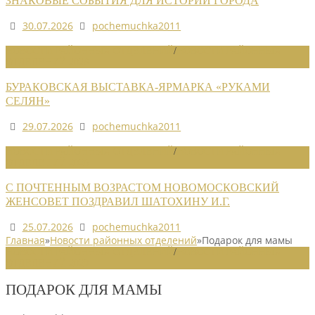
ЗНАКОВЫЕ СОБЫТИЯ ДЛЯ ИСТОРИИ ГОРОДА
30.07.2026
pochemuchka2011
НОВОСТИ РАЙОННЫХ ОТДЕЛЕНИЙ
/
НОВОСТИ РАЙОННЫХ
ОТДЕЛЕНИЙ 2026
БУРАКОВСКАЯ ВЫСТАВКА-ЯРМАРКА «РУКАМИ
СЕЛЯН»
29.07.2026
pochemuchka2011
НОВОСТИ РАЙОННЫХ ОТДЕЛЕНИЙ
/
НОВОСТИ РАЙОННЫХ
ОТДЕЛЕНИЙ 2026
С ПОЧТЕННЫМ ВОЗРАСТОМ НОВОМОСКОВСКИЙ
ЖЕНСОВЕТ ПОЗДРАВИЛ ШАТОХИНУ И.Г.
25.07.2026
pochemuchka2011
Главная
»
Новости районных отделений
»
Подарок для мамы
НОВОСТИ РАЙОННЫХ ОТДЕЛЕНИЙ
/
НОВОСТИ РАЙОННЫХ
ОТДЕЛЕНИЙ 2020
ПОДАРОК ДЛЯ МАМЫ