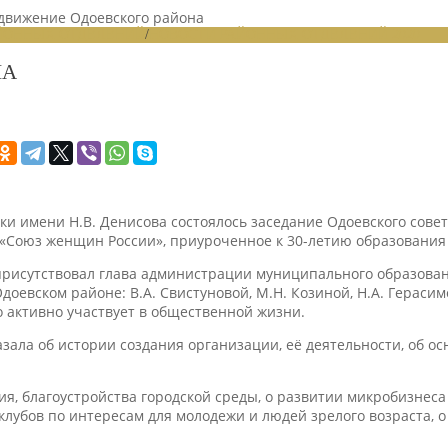
движение Одоевского района
ЙОННЫХ ОТДЕЛЕНИЙ
/
НОВОСТИ РАЙОННЫХ ОТДЕЛЕНИЙ 2020
НА
и имени Н.В. Денисова состоялось заседание Одоевского сове
«Союз женщин России», приуроченное к 30-летию образования
 присутствовал глава администрации муниципального образован
евском районе: В.А. Свистуновой, М.Н. Козиной, Н.А. Герасимов
о активно участвует в общественной жизни.
зала об истории создания организации, её деятельности, об ос
я, благоустройства городской среды, о развитии микробизнес
лубов по интересам для молодежи и людей зрелого возраста, о 