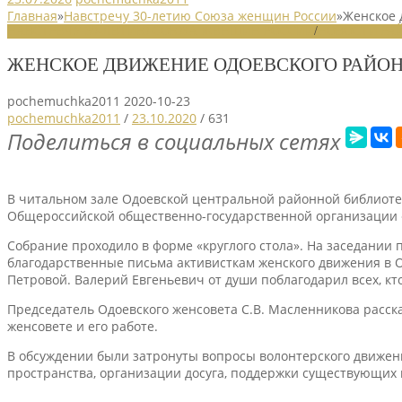
Главная
»
Навстречу 30-летию Союза женщин России
»
Женское 
НАВСТРЕЧУ 30-ЛЕТИЮ СОЮЗА ЖЕНЩИН РОССИИ
/
НОВОСТИ РА
ЖЕНСКОЕ ДВИЖЕНИЕ ОДОЕВСКОГО РАЙО
pochemuchka2011
2020-10-23
pochemuchka2011
/
23.10.2020
/
631
Поделиться в социальных сетях
В читальном зале Одоевской центральной районной библиотек
Общероссийской общественно-государственной организации 
Собрание проходило в форме «круглого стола». На заседании
благодарственные письма активисткам женского движения в Одо
Петровой. Валерий Евгеньевич от души поблагодарил всех, кт
Председатель Одоевского женсовета С.В. Масленникова расска
женсовете и его работе.
В обсуждении были затронуты вопросы волонтерского движени
пространства, организации досуга, поддержки существующих к